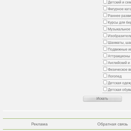
Детский и се
Фигурное кат
Раннее развит
Курсы для б
Музыкальное 
Изобразитель
Шахматы, шаш
Подвижные иг
Аттракционы
Английский и
Физическое в
Логопед
Детская одеж
Детская обув
Реклама
Обратная связь