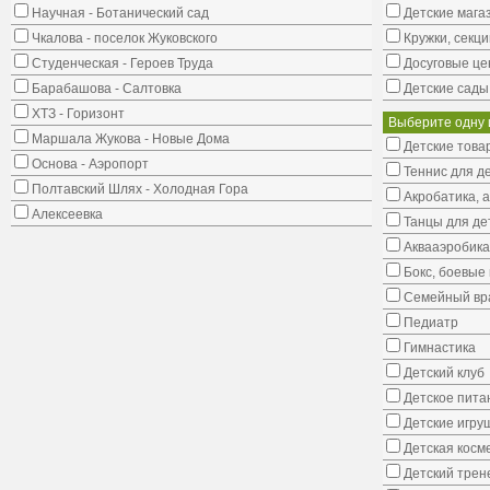
Научная - Ботанический сад
Детские мага
Чкалова - поселок Жуковского
Кружки, секци
Студенческая - Героев Труда
Досуговые це
Барабашова - Салтовка
Детские сады
ХТЗ - Горизонт
Выберите одну 
Маршала Жукова - Новые Дома
Детские това
Основа - Аэропорт
Теннис для д
Полтавский Шлях - Холодная Гора
Акробатика, 
Алексеевка
Танцы для де
Аквааэробика
Бокс, боевые 
Семейный вр
Педиатр
Гимнастика
Детский клуб
Детское пита
Детские игру
Детская косм
Детский трен