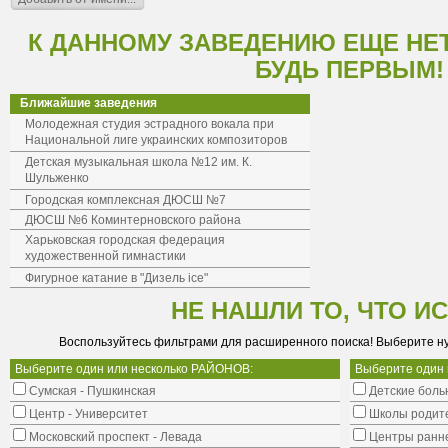
К ДАННОМУ ЗАВЕДЕНИЮ ЕЩЕ НЕ
БУДЬ ПЕРВЫМ!
Ближайшие заведения
Молодежная студия эстрадного вокала при
Национальной лиге украинских композиторов
Детская музыкальная школа №12 им. К.
Шульженко
Городская комплексная ДЮСШ №7
ДЮСШ №6 Коминтерновского района
Харьковская городская федерация
художественной гимнастики
Фигурное катание в "Дизель ice"
НЕ НАШЛИ ТО, ЧТО И
Воспользуйтесь фильтрами для расширенного поиска! Выберите н
Выберите один или несколько РАЙОНОВ:
Выберите один
Сумская - Пушкинская
Детские боль
Центр - Университет
Школы родит
Московский проспект - Левада
Центры ранне