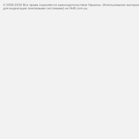
© 2008-2026 Все права охраняются законодательством Украины. Использование материа
для индексации поисковыми системами) на HnB.com.ua.