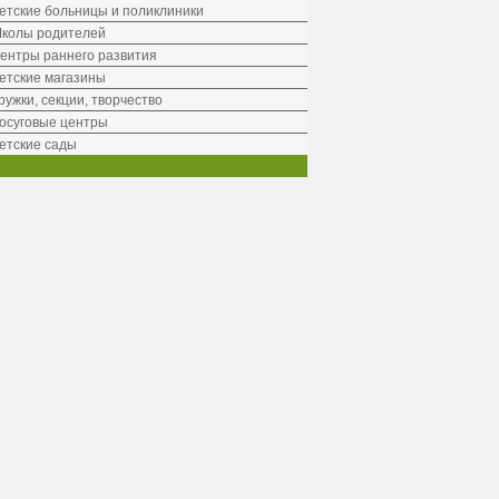
етские больницы и поликлиники
колы родителей
ентры раннего развития
етские магазины
ружки, секции, творчество
осуговые центры
етские сады