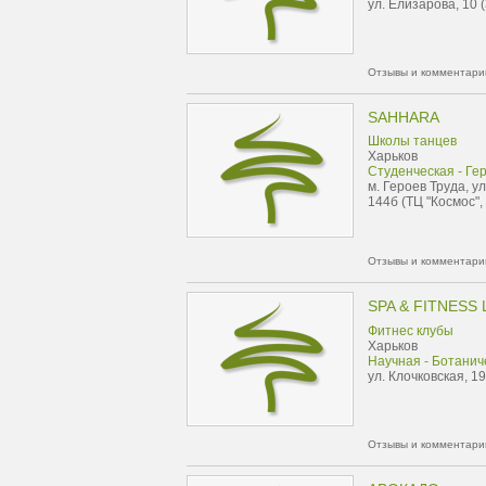
ул. Елизарова, 10 (
Отзывы и комментарии
SAHHARA
Школы танцев
Харьков
Студенческая - Ге
м. Героев Труда, у
144б (ТЦ "Космос", 
Отзывы и комментарии
SPA & FITNESS
Фитнес клубы
Харьков
Научная - Ботанич
ул. Клочковская, 1
Отзывы и комментарии