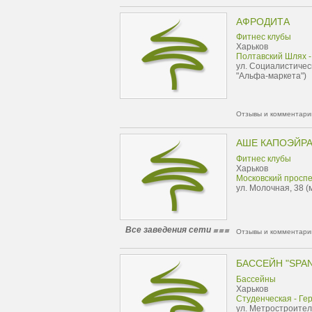
АФРОДИТА
Фитнес клубы
Харьков
Полтавский Шлях -
ул. Социалистичес
"Альфа-маркета")
Отзывы и комментарии
АШЕ КАПОЭЙРА 
Фитнес клубы
Харьков
Московский проспе
ул. Молочная, 38 (
Все заведения сети
Отзывы и комментарии
БАССЕЙН "SPA
Бассейны
Харьков
Студенческая - Ге
ул. Метростроител