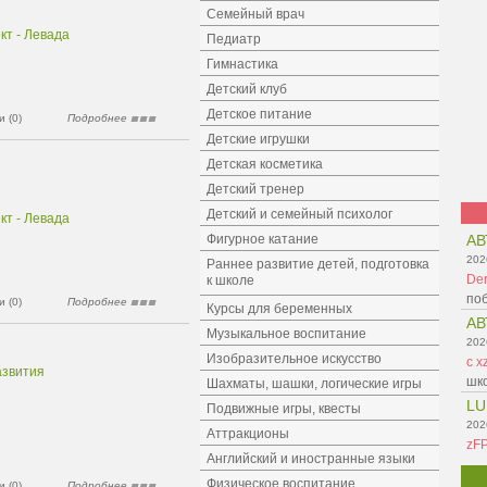
Семейный врач
кт - Левада
Педиатр
Гимнастика
Детский клуб
Детское питание
 (0)
Подробнее
Детские игрушки
Детская косметика
Детский тренер
Детский и семейный психолог
кт - Левада
Фигурное катание
АВ
202
Раннее развитие детей, подготовка
Der
к школе
поб
 (0)
Подробнее
Курсы для беременных
АВ
Музыкальное воспитание
202
Изобразительное искусство
c x
азвития
шко
Шахматы, шашки, логические игры
LU
Подвижные игры, квесты
202
Аттракционы
zF
Английский и иностранные языки
Физическое воспитание
 (0)
Подробнее