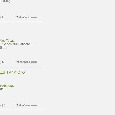
3 этаж)
 (0)
Подробнее
роев Труда
л. Академика Павлова,
5 эт)
 (0)
Подробнее
 ЦЕНТР "МIСТО"
еский сад
90а
 (0)
Подробнее