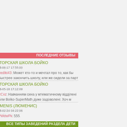
ПОСЛЕДНИЕ ОТЗЫВЫ
ТОРСКАЯ ШКОЛА БОЙКО
6-06-17 17:55:00
edIki43
:
Может кто-то и мечтал про то, как бы
ыстрее закончить школу, или же сидели за парт
ТОРСКАЯ ШКОЛА БОЙКО
6-05-18 17:12:09
zCxz
:
Навчанням сина у мтематичному відділені
ли Boiko-SuperMath дуже задоволені. Хоч м
MENIS (ЛЮМЕНИС)
6-02-24 04:22:06
PWdwPk
:
555
ВСЕ ТИПЫ ЗАВЕДЕНИЙ РАЗДЕЛА ДЕТИ