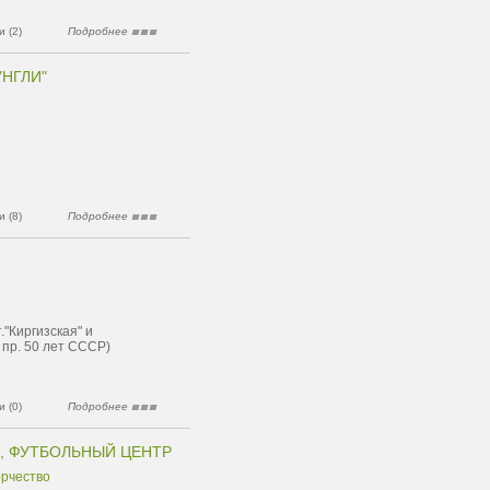
 (2)
Подробнее
УНГЛИ"
 (8)
Подробнее
т."Киргизская" и
 пр. 50 лет СССР)
 (0)
Подробнее
, ФУТБОЛЬНЫЙ ЦЕНТР
орчество