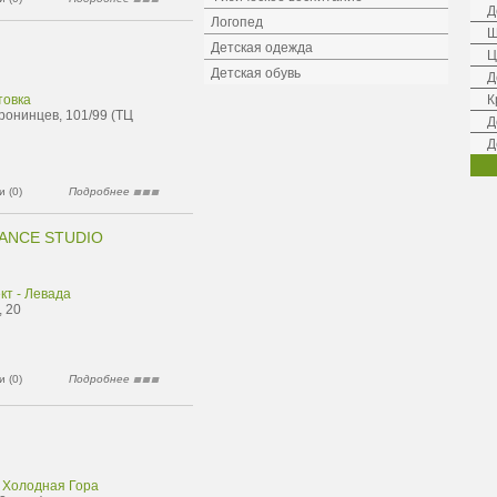
Д
Логопед
Ш
Детская одежда
Ц
Детская обувь
Д
товка
К
ронинцев, 101/99 (ТЦ
Д
Д
 (0)
Подробнее
DANCE STUDIO
кт - Левада
, 20
 (0)
Подробнее
 Холодная Гора