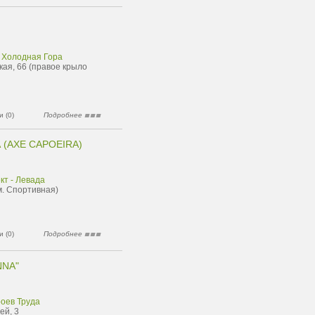
 Холодная Гора
кая, 66 (правое крыло
 (0)
Подробнее
(AXE CAPOEIRA)
кт - Левада
м. Спортивная)
 (0)
Подробнее
NNA"
роев Труда
ей, 3