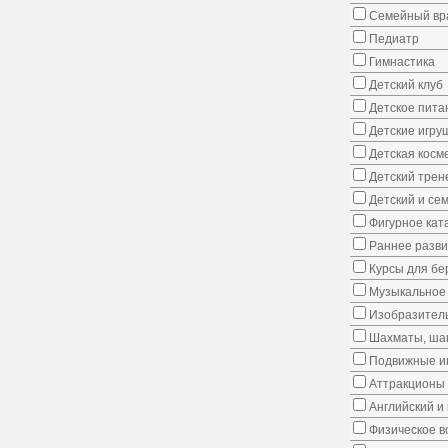
Семейный вр
Педиатр
Гимнастика
Детский клуб
Детское пита
Детские игру
Детская косм
Детский трен
Детский и се
Фигурное кат
Раннее развит
Курсы для б
Музыкальное 
Изобразитель
Шахматы, шаш
Подвижные иг
Аттракционы
Английский и
Физическое в