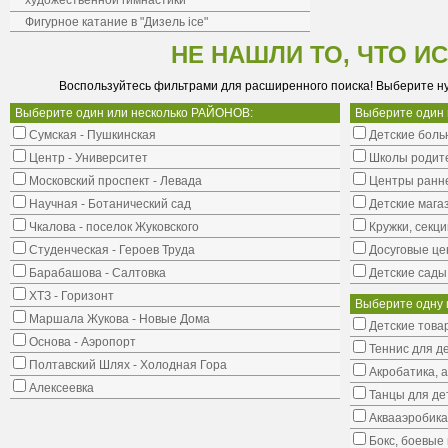
художественной гимнастики
Фигурное катание в "Дизель ice"
НЕ НАШЛИ ТО, ЧТО И
Воспользуйтесь фильтрами для расширенного поиска! Выберите н
Выберите один или несколько РАЙОНОВ:
Выберите один
Сумская - Пушкинская
Детские боль
Центр - Университет
Школы родит
Московский проспект - Левада
Центры ранне
Научная - Ботанический сад
Детские мага
Чкалова - поселок Жуковского
Кружки, секци
Студенческая - Героев Труда
Досуговые це
Барабашова - Салтовка
Детские сады
ХТЗ - Горизонт
Выберите одну 
Маршала Жукова - Новые Дома
Детские това
Основа - Аэропорт
Теннис для д
Полтавский Шлях - Холодная Гора
Акробатика, 
Алексеевка
Танцы для де
Аквааэробика
Бокс, боевые 