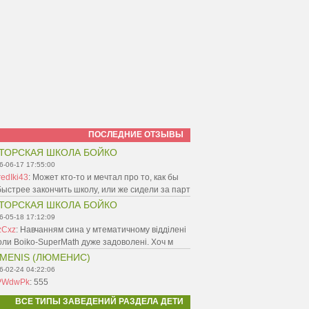
ПОСЛЕДНИЕ ОТЗЫВЫ
ТОРСКАЯ ШКОЛА БОЙКО
6-06-17 17:55:00
edIki43
:
Может кто-то и мечтал про то, как бы
ыстрее закончить школу, или же сидели за парт
ТОРСКАЯ ШКОЛА БОЙКО
6-05-18 17:12:09
zCxz
:
Навчанням сина у мтематичному відділені
ли Boiko-SuperMath дуже задоволені. Хоч м
MENIS (ЛЮМЕНИС)
6-02-24 04:22:06
PWdwPk
:
555
ВСЕ ТИПЫ ЗАВЕДЕНИЙ РАЗДЕЛА ДЕТИ