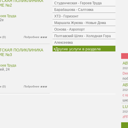
ТСКАЯ ПОЛИКЛИНИКА
Студенческая - Героев Труда
ИЕ №2
Барабашова - Салтовка
роев Труда
ХТЗ - Горизонт
12е
Маршала Жукова - Новые Дома
Основа - Аэропорт
Полтавский Шлях - Холодная Гора
 (0)
Подробнее
Алексеевка
Другие услуги в разделе
ТСКАЯ ПОЛИКЛИНИКА
ИЕ №3
АВ
роев Труда
202
ей, 24
Der
поб
АВ
 (0)
Подробнее
202
c x
шко
LU
202
zF