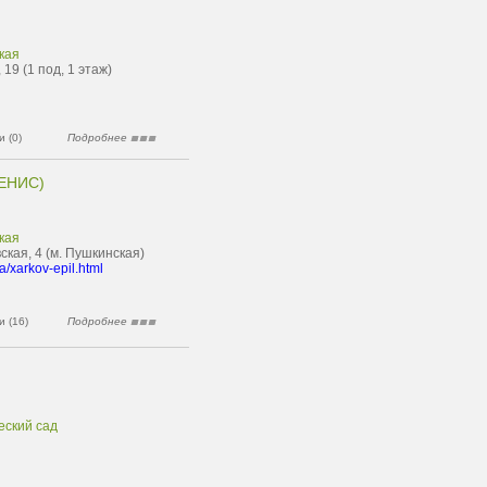
кая
19 (1 под, 1 этаж)
 (0)
Подробнее
ЕНИС)
кая
кая, 4 (м. Пушкинская)
a/xarkov-epil.html
 (16)
Подробнее
еский сад