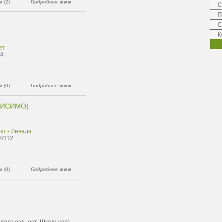
 (2)
Подробнее
С
П
С
К
ет
 4
 (0)
Подробнее
МИСИМО)
кт - Левада
2/112
 (0)
Подробнее