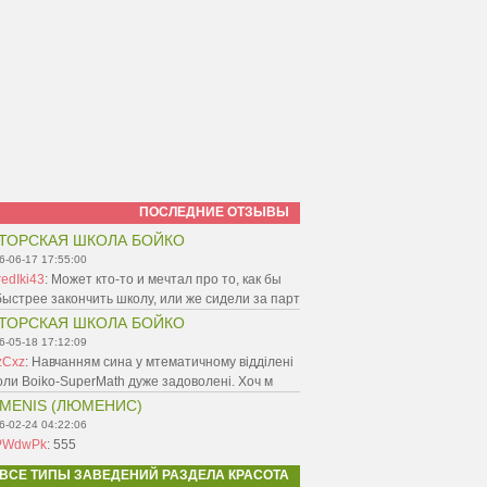
ПОСЛЕДНИЕ ОТЗЫВЫ
ТОРСКАЯ ШКОЛА БОЙКО
6-06-17 17:55:00
edIki43
:
Может кто-то и мечтал про то, как бы
ыстрее закончить школу, или же сидели за парт
ТОРСКАЯ ШКОЛА БОЙКО
6-05-18 17:12:09
zCxz
:
Навчанням сина у мтематичному відділені
ли Boiko-SuperMath дуже задоволені. Хоч м
MENIS (ЛЮМЕНИС)
6-02-24 04:22:06
PWdwPk
:
555
ВСЕ ТИПЫ ЗАВЕДЕНИЙ РАЗДЕЛА КРАСОТА