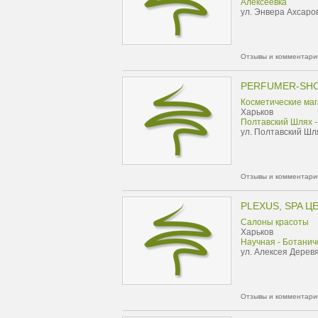
Алексеевка
ул. Энвера Ахсаров
Отзывы и комментарии
PERFUMER-SH
Косметические ма
Харьков
Полтавский Шлях -
ул. Полтавский Шл
Отзывы и комментарии
PLEXUS, SPA 
Салоны красоты
Харьков
Научная - Ботанич
ул. Алексея Деревя
Отзывы и комментарии