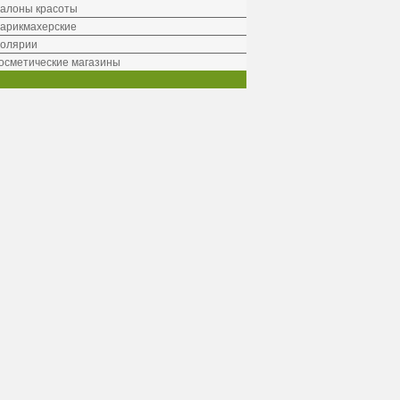
алоны красоты
арикмахерские
олярии
осметические магазины