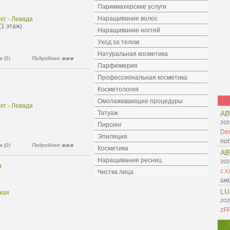
Парикмахерские услуги
Наращивание волос
кт - Левада
(1 этаж)
Наращивание ногтей
Уход за телом
Натуральная косметика
 (5)
Подробнее
Парфюмерия
Профессиональная косметика
E
Косметология
Омолаживающие процедуры
кт - Левада
Татуаж
АВ
202
Пирсинг
Der
Эпиляция
поб
 (0)
Подробнее
Косметика
АВ
Наращивание ресниц
202
O
c x
Чистка лица
шко
LU
кая
202
zF