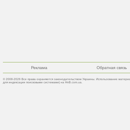
Реклама
Обратная связь
© 2008-2026 Все права охраняются законодательством Украины. Использование материа
для индексации поисковыми системами) на HnB.com.ua.