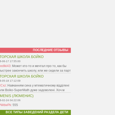
ПОСЛЕДНИЕ ОТЗЫВЫ
ТОРСКАЯ ШКОЛА БОЙКО
6-06-17 17:55:00
edIki43
:
Может кто-то и мечтал про то, как бы
ыстрее закончить школу, или же сидели за парт
ТОРСКАЯ ШКОЛА БОЙКО
6-05-18 17:12:09
zCxz
:
Навчанням сина у мтематичному відділені
ли Boiko-SuperMath дуже задоволені. Хоч м
MENIS (ЛЮМЕНИС)
6-02-24 04:22:06
PWdwPk
:
555
ВСЕ ТИПЫ ЗАВЕДЕНИЙ РАЗДЕЛА ДЕТИ