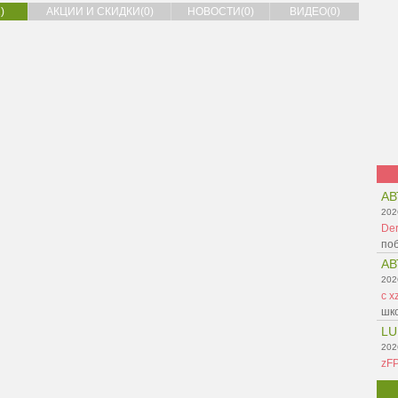
)
АКЦИИ И СКИДКИ(0)
НОВОСТИ(0)
ВИДЕО(0)
АВ
202
Der
поб
АВ
202
c x
шко
LU
202
zF