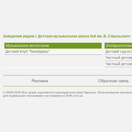
Заведения рядом с Детская музыкальная школа №9 им. В. Сокальского
Музыкальное воспитание
Изобразительн
Детский Клуб "Тинейджер"
Детский сад-я
Частный детски
Частный детски
Реклама
Обратная связь
© 2008-2026 Все права охраняются законодательством Украины. Использование материа
для индексации поисковыми системами) на HnB.com.ua.