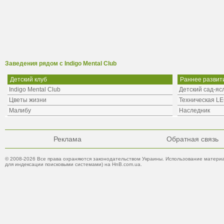
Заведения рядом с Indigo Mental Club
Детский клуб
Раннее развити
Indigo Mental Club
Детский сад-я
Цветы жизни
Техническая LE
Малибу
Наследник
Реклама
Обратная связь
© 2008-2026 Все права охраняются законодательством Украины. Использование материа
для индексации поисковыми системами) на HnB.com.ua.