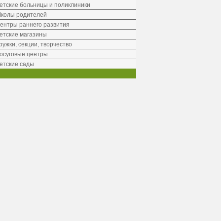
етские больницы и поликлиники
колы родителей
ентры раннего развития
етские магазины
ружки, секции, творчество
осуговые центры
етские сады