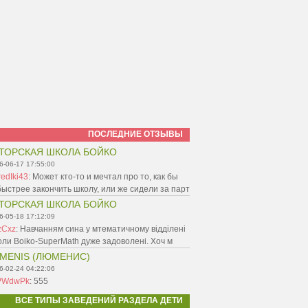
ПОСЛЕДНИЕ ОТЗЫВЫ
ТОРСКАЯ ШКОЛА БОЙКО
6-06-17 17:55:00
edIki43
:
Может кто-то и мечтал про то, как бы
ыстрее закончить школу, или же сидели за парт
ТОРСКАЯ ШКОЛА БОЙКО
6-05-18 17:12:09
zCxz
:
Навчанням сина у мтематичному відділені
ли Boiko-SuperMath дуже задоволені. Хоч м
MENIS (ЛЮМЕНИС)
6-02-24 04:22:06
PWdwPk
:
555
ВСЕ ТИПЫ ЗАВЕДЕНИЙ РАЗДЕЛА ДЕТИ