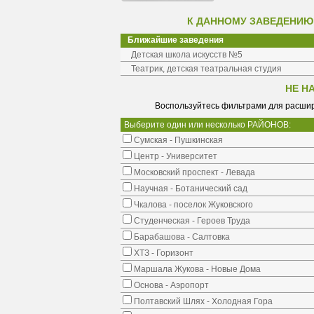
К ДАННОМУ ЗАВЕДЕНИЮ
Ближайшие заведения
Детская школа искусств №5
Театрик, детская театральная студия
НЕ Н
Воспользуйтесь фильтрами для расшир
Выберите один или несколько РАЙОНОВ:
Сумская - Пушкинская
Центр - Университет
Московский проспект - Левада
Научная - Ботанический сад
Чкалова - поселок Жуковского
Студенческая - Героев Труда
Барабашова - Салтовка
ХТЗ - Горизонт
Маршала Жукова - Новые Дома
Основа - Аэропорт
Полтавский Шлях - Холодная Гора