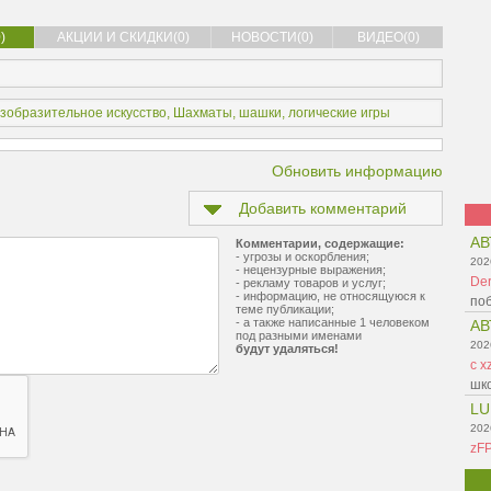
)
АКЦИИ И СКИДКИ(0)
НОВОСТИ(0)
ВИДЕО(0)
зобразительное искусство
,
Шахматы, шашки, логические игры
Обновить информацию
Добавить комментарий
АВ
Комментарии, содержащие:
- угрозы и оскорбления;
202
- нецензурные выражения;
Der
- рекламу товаров и услуг;
- информацию, не относящуюся к
поб
теме публикации;
- а также написанные 1 человеком
АВ
под разными именами
202
будут удаляться!
c x
шко
LU
202
zF