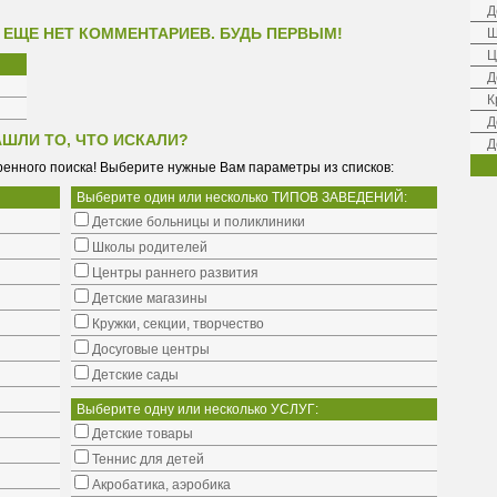
Д
 ЕЩЕ НЕТ КОММЕНТАРИЕВ. БУДЬ ПЕРВЫМ!
Ш
Ц
Д
К
Д
АШЛИ ТО, ЧТО ИСКАЛИ?
Д
енного поиска! Выберите нужные Вам параметры из списков:
Выберите один или несколько ТИПОВ ЗАВЕДЕНИЙ:
Детские больницы и поликлиники
Школы родителей
Центры раннего развития
Детские магазины
Кружки, секции, творчество
Досуговые центры
Детские сады
Выберите одну или несколько УСЛУГ:
Детские товары
Теннис для детей
Акробатика, аэробика