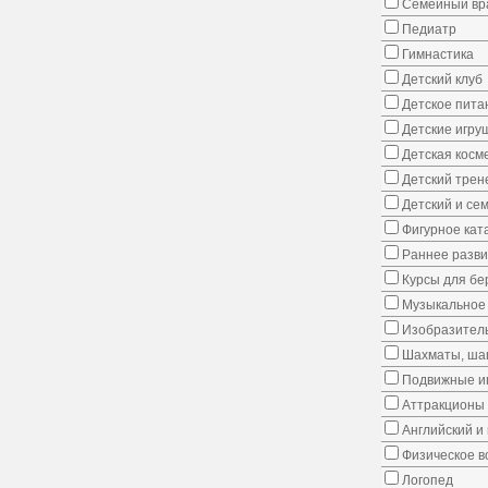
Семейный вр
Педиатр
Гимнастика
Детский клуб
Детское пита
Детские игру
Детская косм
Детский трен
Детский и се
Фигурное кат
Раннее развит
Курсы для б
Музыкальное 
Изобразитель
Шахматы, шаш
Подвижные иг
Аттракционы
Английский и
Физическое в
Логопед