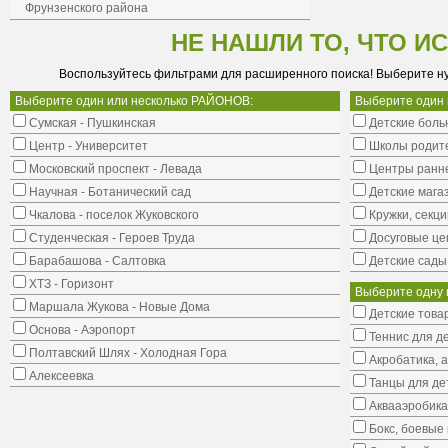
Фрунзенского района
НЕ НАШЛИ ТО, ЧТО И
Воспользуйтесь фильтрами для расширенного поиска! Выберите н
Выберите один или несколько РАЙОНОВ:
Выберите один
Сумская - Пушкинская
Детские боль
Центр - Университет
Школы родит
Московский проспект - Левада
Центры ранне
Научная - Ботанический сад
Детские мага
Чкалова - поселок Жуковского
Кружки, секци
Студенческая - Героев Труда
Досуговые це
Барабашова - Салтовка
Детские сады
ХТЗ - Горизонт
Выберите одну 
Маршала Жукова - Новые Дома
Детские това
Основа - Аэропорт
Теннис для д
Полтавский Шлях - Холодная Гора
Акробатика, 
Алексеевка
Танцы для де
Аквааэробика
Бокс, боевые 