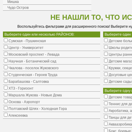
Мишка
Чудо Остров
НЕ НАШЛИ ТО, ЧТО И
Воспользуйтесь фильтрами для расширенного поиска! Выберите н
Выберите один или несколько РАЙОНОВ:
Выберите один
Сумская - Пушкинская
Детские боль
Центр - Университет
Школы родит
Московский проспект - Левада
Центры ранне
Научная - Ботанический сад
Детские мага
Чкалова - поселок Жуковского
Кружки, секци
Студенческая - Героев Труда
Досуговые це
Барабашова - Салтовка
Детские сады
ХТЗ - Горизонт
Выберите одну 
Маршала Жукова - Новые Дома
Детские това
Основа - Аэропорт
Теннис для д
Полтавский Шлях - Холодная Гора
Акробатика, 
Алексеевка
Танцы для де
Аквааэробика
Бокс, боевые 