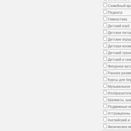
Семейный вр
Педиатр
Гимнастика
Детский клуб
Детское пита
Детские игру
Детская косм
Детский трен
Детский и се
Фигурное кат
Раннее развит
Курсы для б
Музыкальное 
Изобразитель
Шахматы, шаш
Подвижные иг
Аттракционы
Английский и
Физическое в