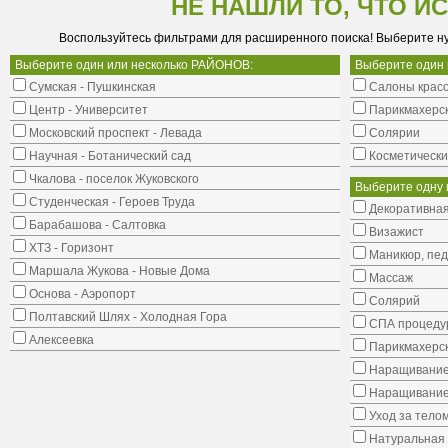
НЕ НАШЛИ ТО, ЧТО И
Воспользуйтесь фильтрами для расширенного поиска! Выберите н
Выберите один или несколько РАЙОНОВ:
Выберите один
Сумская - Пушкинская
Салоны крас
Центр - Университет
Парикмахерс
Московский проспект - Левада
Солярии
Научная - Ботанический сад
Косметически
Чкалова - поселок Жуковского
Выберите одну 
Студенческая - Героев Труда
Декоративная
Барабашова - Салтовка
Визажист
ХТЗ - Горизонт
Маникюр, пе
Маршала Жукова - Новые Дома
Массаж
Основа - Аэропорт
Солярий
Полтавский Шлях - Холодная Гора
СПА процеду
Алексеевка
Парикмахерск
Наращивание
Наращивание
Уход за тело
Натуральная 