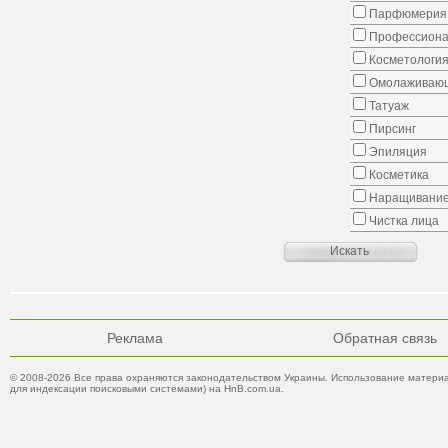
Парфюмерия
Профессиона
Косметологи
Омолаживающ
Татуаж
Пирсинг
Эпиляция
Косметика
Наращивание
Чистка лица
Реклама
Обратная связь
© 2008-2026 Все права охраняются законодательством Украины. Использование материа
для индексации поисковыми системами) на HnB.com.ua.