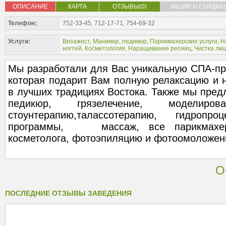
ОПИСАНИЕ
КАРТА
ОТЗЫВЫ(0)
АКЦИИ И СКИДКИ(
Телефон:
752-33-45, 712-17-71, 754-69-32
Услуги:
Визажист
,
Маникюр, педикюр
,
Парикмахерские услуги
,
Н
ногтей
,
Косметология
,
Наращивание ресниц
,
Чистка ли
Мы разработали для Вас уникальную СПА-п
которая подарит Вам полную релаксацию и
в лучших традициях Востока. Также мы пр
педикюр, грязелечение, моделир
стоунтерапию,талассотерапию, гидропро
программы, массаж, все парикмахерс
косметолога, фотоэпиляцию и фотоомоложен
О
ПОСЛЕДНИЕ ОТЗЫВЫ ЗАВЕДЕНИЯ