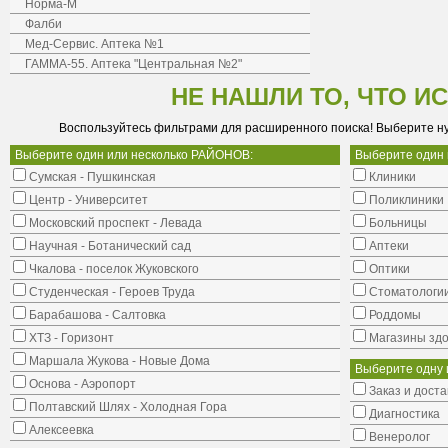
Норма-М
Фалби
Мед-Сервис. Аптека №1
ГАММА-55. Аптека "Центральная №2"
НЕ НАШЛИ ТО, ЧТО И
Воспользуйтесь фильтрами для расширенного поиска! Выберите н
Выберите один или несколько РАЙОНОВ:
Выберите один
Сумская - Пушкинская
Клиники
Центр - Университет
Поликлиники
Московский проспект - Левада
Больницы
Научная - Ботанический сад
Аптеки
Чкалова - поселок Жуковского
Оптики
Студенческая - Героев Труда
Стоматологи
Барабашова - Салтовка
Роддомы
ХТЗ - Горизонт
Магазины здо
Маршала Жукова - Новые Дома
Выберите одну 
Основа - Аэропорт
Заказ и доста
Полтавский Шлях - Холодная Гора
Диагностика
Алексеевка
Венеролог