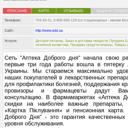
ОПИСАНИЕ
КАРТА
ОТЗЫВЫ(0)
АКЦИИ И СКИДКИ(
Телефон:
703-65-51, 0-800-500-129 (со стационарных - звонки бе
Сайт:
http://www.add.ua
Услуги:
Детское питание
,
Заказ и доставка лекарств
,
Продажа Б
лечебной косметики
,
Продажа средств гигиены
,
Товары 
Сеть "Аптека Доброго дня" начала свою ра
первые три года работы вошла в пятерку 
Украины. Мы стараемся максимально удов
наших покупателей в лекарственных препара
для профилактики болезней, поддержания кр
провизоры и фармацевты дадут Вам
консультацию. В фармамаркетах «Аптека Д
скидки на наиболее важные препараты, 
«Картка Піклування» и пенсионная карта.
Доброго Дня" - это гарантия качественных
уровня обслуживания.