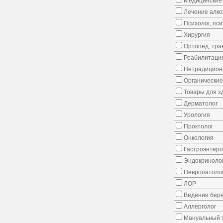
Медицинские 
Лечение алко
Психолог, пс
Хирургия
Ортопед, тра
Реабилитаци
Нетрадицион
Органические
Товары для з
Дерматолог
Урология
Проктолог
Онкология
Гастроэнтеро
Эндокриноло
Невропатоло
ЛОР
Ведение бер
Аллерголог
Мануальный 