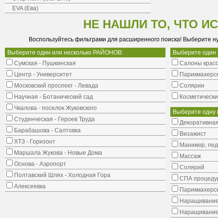
EVA (Ева)
НЕ НАШЛИ ТО, ЧТО И
Воспользуйтесь фильтрами для расширенного поиска! Выберите н
Выберите один или несколько РАЙОНОВ:
Выберите один
Сумская - Пушкинская
Салоны крас
Центр - Университет
Парикмахерс
Московский проспект - Левада
Солярии
Научная - Ботанический сад
Косметически
Чкалова - поселок Жуковского
Выберите одну 
Студенческая - Героев Труда
Декоративная
Барабашова - Салтовка
Визажист
ХТЗ - Горизонт
Маникюр, пе
Маршала Жукова - Новые Дома
Массаж
Основа - Аэропорт
Солярий
Полтавский Шлях - Холодная Гора
СПА процеду
Алексеевка
Парикмахерск
Наращивание
Наращивание