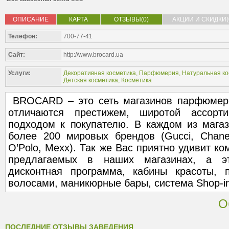
ОПИСАНИЕ
КАРТА
ОТЗЫВЫ(0)
АКЦИИ И СКИДКИ(
Телефон:
700-77-41
Сайт:
http://www.brocard.ua
Услуги:
Декоративная косметика
,
Парфюмерия
,
Натуральная ко
Детская косметика
,
Косметика
BROCARD – это сеть магазинов парфюмери
отличаются престижем, широтой ассорт
подходом к покупателю. В каждом из магаз
более 200 мировых брендов (Gucci, Chane
O’Polo, Mexx). Так же Вас приятно удивит ко
предлагаемых в наших магазинах, а эт
дисконтная программа, кабины красоты, 
волосами, маникюрные бары, система Shop-i
О
ПОСЛЕДНИЕ ОТЗЫВЫ ЗАВЕДЕНИЯ