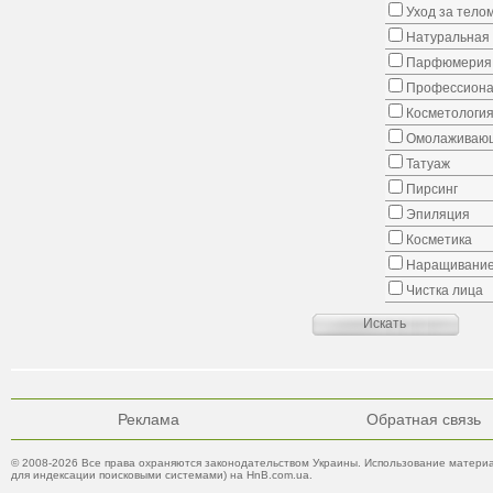
Уход за тело
Натуральная 
Парфюмерия
Профессиона
Косметологи
Омолаживающ
Татуаж
Пирсинг
Эпиляция
Косметика
Наращивание
Чистка лица
Реклама
Обратная связь
© 2008-2026 Все права охраняются законодательством Украины. Использование материа
для индексации поисковыми системами) на HnB.com.ua.