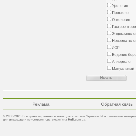
Урология
Проктолог
Онкология
Гастроэнтеро
Эндокриноло
Невропатоло
ЛОР
Ведение бер
Аллерголог
Мануальный 
Реклама
Обратная связь
© 2008-2026 Все права охраняются законодательством Украины. Использование материа
для индексации поисковыми системами) на HnB.com.ua.