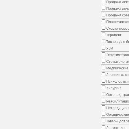
Продажа лека
Продажа лече
Продажа сред
Пластическая
Скорая помо
Терапевт
Товары для 
УЗИ
Эстетическая
Стоматологи
Медицинские 
Лечение алко
Психолог, пс
Хирургия
Ортопед, тра
Реабилитаци
Нетрадицион
Органические
Товары для з
Дерматолог