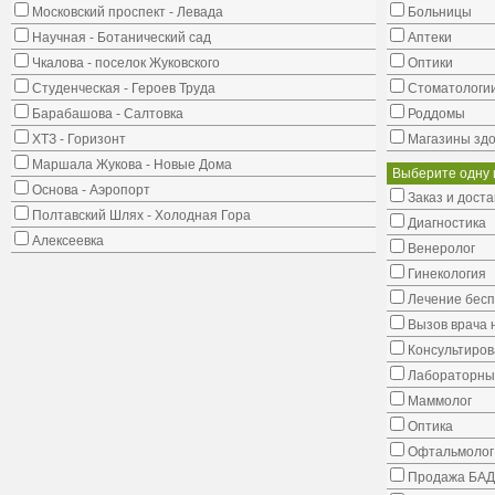
Московский проспект - Левада
Больницы
Научная - Ботанический сад
Аптеки
Чкалова - поселок Жуковского
Оптики
Студенческая - Героев Труда
Стоматологи
Барабашова - Салтовка
Роддомы
ХТЗ - Горизонт
Магазины здо
Маршала Жукова - Новые Дома
Выберите одну 
Основа - Аэропорт
Заказ и доста
Полтавский Шлях - Холодная Гора
Диагностика
Алексеевка
Венеролог
Гинекология
Лечение бес
Вызов врача 
Консультиров
Лабораторны
Маммолог
Оптика
Офтальмолог
Продажа БАД