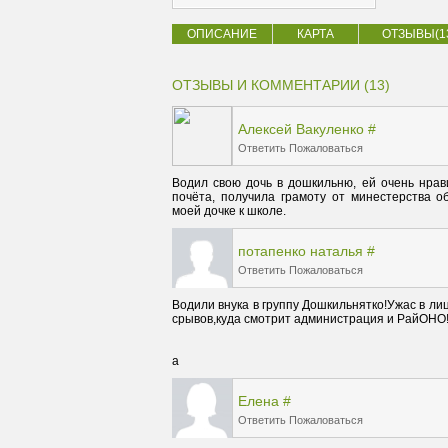
ОПИСАНИЕ
КАРТА
ОТЗЫВЫ(1
ОТЗЫВЫ И КОММЕНТАРИИ (13)
Алексей Вакуленко
#
Ответить
Пожаловаться
Водил свою дочь в дошкильню, ей очень нрави
почёта, получила грамоту от минестерства 
моей дочке к школе.
потапенко наталья
#
Ответить
Пожаловаться
Водили внука в группу Дошкильнятко!Ужас в лиц
срывов,куда смотрит администрация и РайОНО!
а
Елена
#
Ответить
Пожаловаться