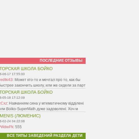
ПОСЛЕДНИЕ ОТЗЫВЫ
ТОРСКАЯ ШКОЛА БОЙКО
6-06-17 17:55:00
edIki43
:
Может кто-то и мечтал про то, как бы
ыстрее закончить школу, или же сидели за парт
ТОРСКАЯ ШКОЛА БОЙКО
6-05-18 17:12:09
zCxz
:
Навчанням сина у мтематичному відділені
ли Boiko-SuperMath дуже задоволені. Хоч м
MENIS (ЛЮМЕНИС)
6-02-24 04:22:06
PWdwPk
:
555
ВСЕ ТИПЫ ЗАВЕДЕНИЙ РАЗДЕЛА ДЕТИ