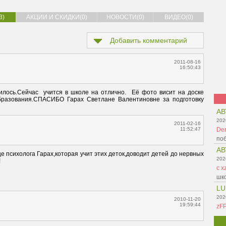
3)
АКЦИИ И СКИДКИ(0)
НОВОСТИ(0)
ВИДЕО(0)
Добавить комментарий
2011-08-16
16:50:43
лось.Сейчас  учится в школе на отлично.  Её фото висит на доске 
образования.СПАСИБО Гарах Светлане Валентиновне за подготовку 
АВ
202
2011-02-16
11:52:47
Der
поб
АВ
е психолога Гарах,которая учит этих деток,доводит детей до нервных 
202


c x
шко
LU
202
2010-11-20
19:59:44
zF