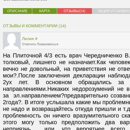
ОПИСАНИЕ
КАРТА
ОТЗЫВЫ(14)
АКЦИИ И СКИДКИ(
ОТЗЫВЫ И КОММЕНТАРИИ (14)
Лилия
#
Ответить
Пожаловаться
На Плиточной 4/3 есть врач Чередниченко В.
толковый, лишнего не назначает.Как челове
вечно не довольный, на приветствия не отве
мои?.После заключения декларации наблюда
2ух лет. В основном обращались за 
направлениями.Никаких недорозумений не в
за  эл.направлением?предварительно созван
2года?. В итоге услышала какие мы проблемны
не надо и возвращайтесь откуда пришли и т.д
проблемность он ничего вразумительного сказ
этого могу только предположить два вариан
неприязнь , или, что вероятнее всего о