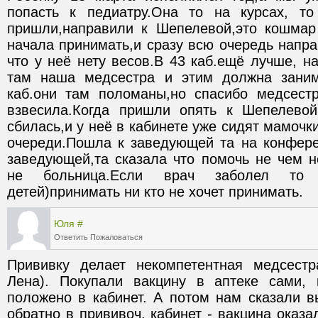
попасть к педиатру.Она то на курсах, то
пришли,направили к Шепелевой,это кошмар 
начала принимать,и сразу всю очередь направ
что у неё нету весов.В 43 каб.ещё лучше, на
там наша медсестра и этим должна заним
каб.они там поломаны,но спасибо медсест
взвесила.Когда пришли опять к Шепелевой
сбилась,и у неё в кабинете уже сидят мамочки
очереди.Пошла к заведующей та на конферен
заведующей,та сказала что помочь не чем н
не больница.Если врач заболел то п
детей)принимать ни кто не хочет принимать.
Юля
#
Ответить
Пожаловаться
Прививку делает некомпетентная медсестр
Лена). Покупали вакцину в аптеке сами, 
положено в кабинет. А потом нам сказали вы
обратно в прививоч. кабинет - вакцина оказа