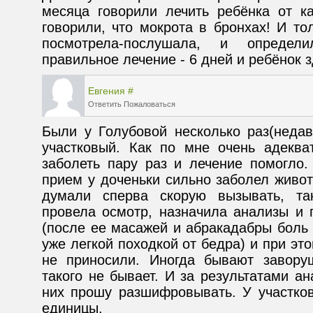
месяца говорили лечить ребёнка от ка
говорили, что мокрота в бронхах! И то
посмотрела-послушала, и определи
правильное лечение - 6 дней и ребёнок 
Евгения
#
Ответить
Пожаловаться
Были у Голубовой несколько раз(недав
участковый. Как по мне очень адекват
заболеть пару раз и лечение помогло.
прием у доченьки сильно заболел живо
думали сперва скорую вызывать, та
провела осмотр, назначила анализы и 
(после ее масажей и абракадабры боль 
уже легкой походкой от бедра) и при эт
не приносили. Иногда бывают заворуш
такого не бывает. И за результатами ан
них прошу разшифровывать. У участков
единицы.