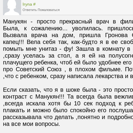
Iryna
#
Ответить
Пожаловаться
Манукян - просто прекрасный врач в филиа
Была, к сожалению... уволилась. пришлос
Вызвала врача на дом, пришла Гронова О
капец!!! Вела себя так, как-будто я в ее св
помыть мне унитаз - фу! Зашла в комнату в о
,сразу уселась за стол, а я ей на полусог
плачущего ребенка, чтоб ей было удобнее его
про Советский Союз , в плохом фильме. Пот
Если сказать, что я в шоке была - это просто 
контраст с Манукян!!! Та всегда была вежли
,всегда искала хотя бы 10 сек подход к реб
плакать и можно было спокойно его послушат
рассказывала что делать ,понятно и подроб