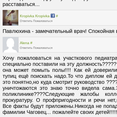
расставаться...
Kropivka Kropivka
#
Ответить
Пожаловаться
Павлюхина - замечательный врач! Спокойная 
Alena
#
Ответить
Пожаловаться
Хочу пожаловаться на участкового педиатра 
специально поставили на эту должность?????
она может помыть полы!!!! Как ей доверили
тупиц ещё поискать надо.То что диплом ей 
это понятно,но куда смотрит руководство ???
уничтожаются это знаю точно видела сама.
поликлинике????Следующие жалобы колл
прокуратуру. О профпригодности и речи нет,
Все факты будут приложены.Никогда не попада
фамилии Чаговец... пожалейте своих детей!!!!