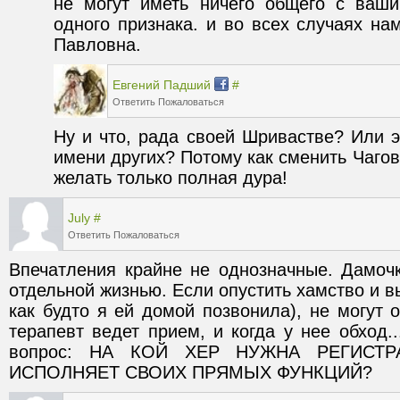
не могут иметь ничего общего с ваши
одного признака. и во всех случаях на
Павловна.
Евгений Падший
#
Ответить
Пожаловаться
Ну и что, рада своей Шривастве? Или э
имени других? Потому как сменить Чагов
желать только полная дура!
July
#
Ответить
Пожаловаться
Впечатления крайне не однозначные. Дамочк
отдельной жизнью. Если опустить хамство и вы
как будто я ей домой позвонила), не могут о
терапевт ведет прием, и когда у нее обход..
вопрос: НА КОЙ ХЕР НУЖНА РЕГИСТР
ИСПОЛНЯЕТ СВОИХ ПРЯМЫХ ФУНКЦИЙ?