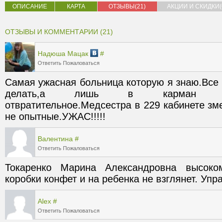
ОПИСАНИЕ
КАРТА
ОТЗЫВЫ(21)
АКЦИИ И СКИДКИ(
ОТЗЫВЫ И КОММЕНТАРИИ (21)
Надюша Мацак
#
Ответить
Пожаловаться
Самая ужасная больница которую я знаю.Все п
делать,а лишь в карман загля
отвратительное.Медсестра в 229 кабинете зме
не опытные.УЖАС!!!!!
Валентина
#
Ответить
Пожаловаться
Токаренко Марина Александровна высоком
коробки конфет и на ребенка не взглянет. Упра
Alex
#
Ответить
Пожаловаться