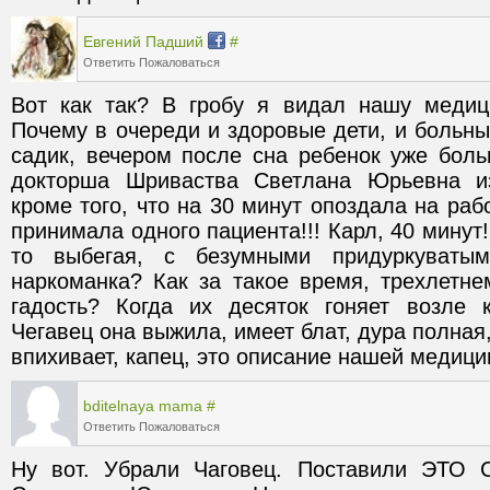
Евгений Падший
#
Ответить
Пожаловаться
Вот как так? В гробу я видал нашу медиц
Почему в очереди и здоровые дети, и больны
садик, вечером после сна ребенок уже больн
докторша Шриваства Светлана Юрьевна из
кроме того, что на 30 минут опоздала на рабо
принимала одного пациента!!! Карл, 40 минут!
то выбегая, с безумными придуркуватым
наркоманка? Как за такое время, трехлетне
гадость? Когда их десяток гоняет возле к
Чегавец она выжила, имеет блат, дура полная,
впихивает, капец, это описание нашей медици
bditelnaya mama
#
Ответить
Пожаловаться
Ну вот. Убрали Чаговец. Поставили ЭТО С