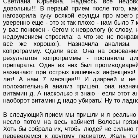
Светлана Юрьевна. Надеюсь все недово
довольны!!! В первый прием после того, как
наговорила кучу всякой ерунды про моего 
уверенно еще - это ж так плохо - нам было 7 м
у вас понижен - бегом к неврологу (к слову, 
недоумением спросила: а что же не понрав
всё же хорошо!). Назначила анализы. 
копрограмму. Сдали все. Она на основани
результатов копрограммы - поставила дис
препараты. Один из них был противодиарей
назначают при острых кишечных инфекциях! 
лет! А нам 7 месяцев!!! И диареей и не 
положительный анализ пришел. она назнач
витамин д. А насколько я знаю - если этот а
В следующий прием мы пришли и я реально о
несло потом на весь кабинет! Волосы грязн
Хоть бы собрала их, чтобы людей не сильно пуг
переведемся к другому педиатру. Жаль тол