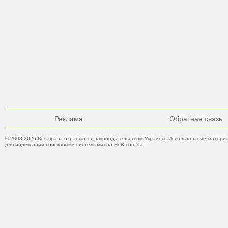
Реклама
Обратная связь
© 2008-2026 Все права охраняются законодательством Украины. Использование материа
для индексации поисковыми системами) на HnB.com.ua.