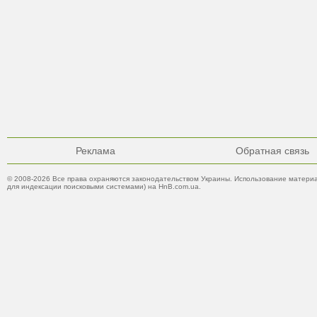
Реклама
Обратная связь
© 2008-2026 Все права охраняются законодательством Украины. Использование материа
для индексации поисковыми системами) на HnB.com.ua.